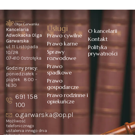
Usługi
Kancelaria
O kancelarii
Prawo cywilne
Adwokacka Olga
Kontakt
Garwarska
Prawo karne
ul. 11 Listopada
Polityka
Sprawy
10/28
prywatności
rozwodowe
07-410 Ostrołęka
Prawo
Godziny pracy:
spadkowe
poniedziałek –
piątek 8:00 –
Prawo
16.30
gospodarcze
Prawo rodzinne i
691 158
opiekuńcze
100
o.garwarska@op.pl
Możliwość
telefonicznego
ustalenia innego dnia