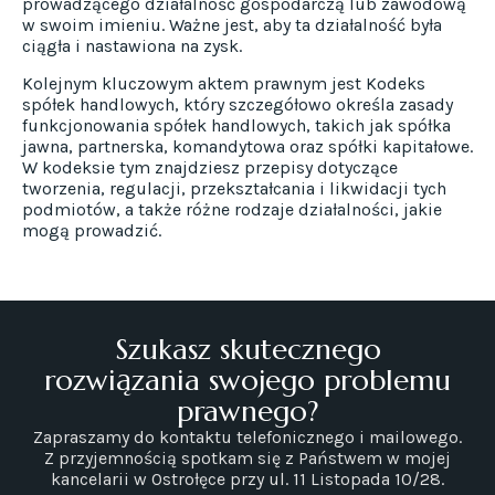
prowadzącego działalność gospodarczą lub zawodową
w swoim imieniu. Ważne jest, aby ta działalność była
ciągła i nastawiona na zysk.
Kolejnym kluczowym aktem prawnym jest Kodeks
spółek handlowych, który szczegółowo określa zasady
funkcjonowania spółek handlowych, takich jak spółka
jawna, partnerska, komandytowa oraz spółki kapitałowe.
W kodeksie tym znajdziesz przepisy dotyczące
tworzenia, regulacji, przekształcania i likwidacji tych
podmiotów, a także różne rodzaje działalności, jakie
mogą prowadzić.
Szukasz skutecznego
rozwiązania swojego problemu
prawnego?
Zapraszamy do kontaktu telefonicznego i mailowego.
Z przyjemnością spotkam się z Państwem w mojej
kancelarii w Ostrołęce przy ul. 11 Listopada 10/28.