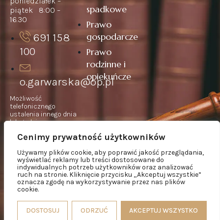
poniedziałek –
spadkowe
piątek 8:00 –
16.30
Prawo
gospodarcze
691 158
100
Prawo
rodzinne i
opiekuńcze
o.garwarska@op.pl
Możliwość
telefonicznego
ustalenia innego dnia
lub godziny
spotkania.
Cenimy prywatność użytkowników
W pilnych sprawach –
kontakt telefoniczny
Używamy plików cookie, aby poprawić jakość przeglądania,
całodobowo.
wyświetlać reklamy lub treści dostosowane do
indywidualnych potrzeb użytkowników oraz analizować
ruch na stronie. Kliknięcie przycisku „Akceptuj wszystkie”
oznacza zgodę na wykorzystywanie przez nas plików
cookie.
Wszelkie prawa zastrzeżone
DOSTOSUJ
ODRZUĆ
AKCEPTUJ WSZYSTKO