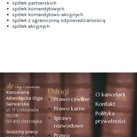
spółek partnerskich
spółek komandytowych
spółek komandytowo-akcyjnych
spółek z ograniczoną odpowiedzialnością
spółek akcyjnych
Usługi
Kancelaria
O kancelarii
Adwokacka Olga
Prawo cywilne
Kontakt
Garwarska
Prawo karne
ul. 11 Listopada
Polityka
10/28
Sprawy
prywatności
07-410 Ostrołęka
rozwodowe
Godziny pracy:
Prawo