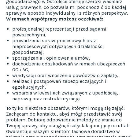
gospodarczego w Ostrołęce oferuję szeroki wachlarz
usług prawnych, co pozwala mi podchodzić do każdej
sprawy w sposób indywidualny i z różnych perspektyw.
W ramach współpracy możesz oczekiwać:
profesjonalnej reprezentacji przed sądami
powszechnymi,
prowadzenia spraw procesowych oraz
nieprocesowych dotyczących działalności
gospodarczej,
sporządzania i opiniowania umów,
dochodzenia odszkodowań w ramach ubezpieczeń
OC i AC,
windykacji oraz wnoszenia powództw o zapłatę,
realizacji postępowań zabezpieczających i
egzekucyjnych,
wsparcia w kwestiach związanych z upadłością,
naprawą oraz restrukturyzacją.
To tylko niektóre z obszarów, którymi mogę się zająć.
Zachęcam do kontaktu, abyś mógł przedstawić swój
problem. Dobiorę odpowiednie metody działania do
Twojej sprawy, aby osiągnąć satysfakcjonujący rezultat.
Gwarantuję naszym klientom fachowe doradztwo w