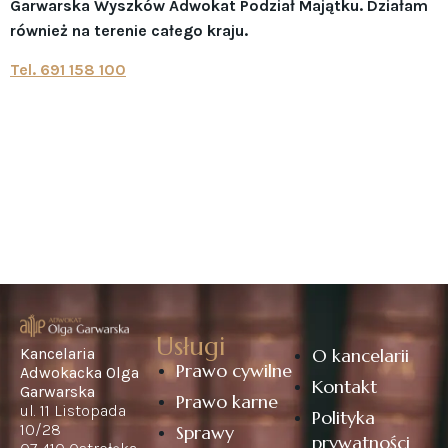
Garwarska Wyszków Adwokat Podział Majątku. Działam
również na terenie całego kraju.
Tel. 691 158 100
Usługi
Kancelaria
O kancelarii
Prawo cywilne
Adwokacka Olga
Kontakt
Garwarska
Prawo karne
ul. 11 Listopada
Polityka
10/28
Sprawy
prywatności