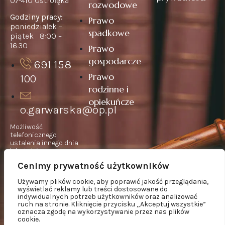
07-410 Ostrołęka
rozwodowe
Godziny pracy:
Prawo
poniedziałek –
spadkowe
piątek 8:00 –
16.30
Prawo
gospodarcze
691 158
Prawo
100
rodzinne i
opiekuńcze
o.garwarska@op.pl
Możliwość
telefonicznego
ustalenia innego dnia
lub godziny
spotkania.
Cenimy prywatność użytkowników
W pilnych sprawach –
kontakt telefoniczny
Używamy plików cookie, aby poprawić jakość przeglądania,
całodobowo.
wyświetlać reklamy lub treści dostosowane do
indywidualnych potrzeb użytkowników oraz analizować
ruch na stronie. Kliknięcie przycisku „Akceptuj wszystkie”
oznacza zgodę na wykorzystywanie przez nas plików
cookie.